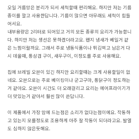
오일
거름망은
분리가
되서
세척할때
편리해요
.
하지만
저는
기름
종이를
깔고
사용한답니다
.
기름이
많으면
아무래도
세척이
힘들
어서요
.
내부용량은
2
리터로
되어있고
거의
모든
종류의
요리가
가능합니
다
.
하지만
저는
생선은
못하겠더라고요
.
왠지
냄새가
베일거
같
은
느찜이랄까요
.
그래서
주로
냉동식품이나
튀김먹고
남은거
다
시
데울때
,
통삼겹
구이
,
새우구이
,
이정도를
주로
사용해요
.
집에
브레빌
오븐이
있긴
하지만
요리할때는
크게
사용할일이
없
네요
.
오븐으로는
주로
베이킹이나
군고구마
,
통닭구이
정도하는
거
같아요
.
오븐이
시간도
더
오래걸리고
요리는
에어프라이기가
더
맛있는거
같아서
훨씬
많이
쓴답니다
.
이
제품에서
가장
맘에
드는점은
소리가
없다는점이에요
.
작동하
고
있는지
모를정도로
조용하게
아주
잘
작동이
되더라고요
.
발열
도
심하지
않은듯해요
.