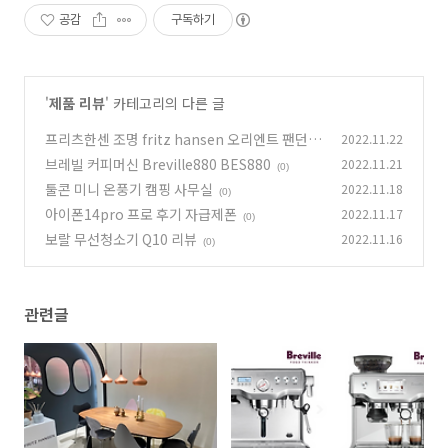
공감
구독하기
'
제품 리뷰
' 카테고리의 다른 글
프리츠한센 조명 fritz hansen 오리엔트 팬던트
2022.11.22
브레빌 커피머신 Breville880 BES880
2022.11.21
(0)
(0)
툴콘 미니 온풍기 캠핑 사무실
2022.11.18
(0)
아이폰14pro 프로 후기 자급제폰
2022.11.17
(0)
보랄 무선청소기 Q10 리뷰
2022.11.16
(0)
관련글