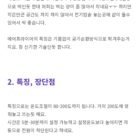
으로
딱인듯
한데
저희는
먹는
양이
좀
많아서
작네요ㅜㅜ
하지만
작은만큰
공간도
차지
하지
않아서
전기밥솥
놓는곳에
같이
둘수
있어서
딱
좋습니다
.
에어프라이어의
특징은
기름없이
공기순환방식으로
튀겨주는거
지요
.
참
신기한
기술인듯
합니다
.
2. 특징, 장단점
특징으로는
온도조절이
80-200
도까지
됩니다
.
거의
200
도에
맞
춰놓고
쓰는듯
해요
.
시간은
5
분
-30
분까지
설정
가능하고
설정온도보다
높아지면
자
동으로
전원이
차단된다고
하네요
.