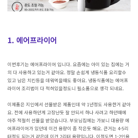
1. 에어프라이어
이번후기는
에어프라이어
입니다
.
요즘에는
아이
있는
집에는
거
의
다
사용하고
있는거
같아요
.
정말
손쉽게
냉동식품
요리할수
있고
남은
치킨등을
데워먹을때도
좋아요
.
냉동식품에는
에어프
라이어
조리법이
다
적혀있을정도니
필소품으로
생각
되네요
.
이제품은
지인에서
선물받은
제품인데
약
1
년정도
사용한거
같아
요
.
전에
사용하던게
고장난듯
잘
안되서
하나
사려고
하던때에
아주
적절히
선물을
받았습니다
.
부모님집에는
가보니
대용량
에
어프라이어가
있던데
이건
용량이
좀
작은듯
해요
.
큰거는
4-5
리
터정도
되는거
같은데
이건
2
리터
용량입니다
.
이정도면
1-2
인용