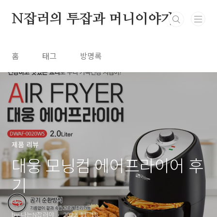
본문 바로가기
N잡러의 투잡과 머니이야기
홈
태그
방명록
제품 리뷰
대웅 모닝컴 에어프라이어 후
기
by 나는N잡러야
2022. 11. 18.