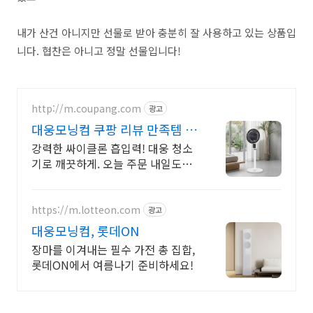
내가
산건
아니지만
선물로
받아
충분히
잘
사용하고
있는
상품입
니다
.
협찬은
아니고
정말
선물입니다
!
http://m.coupang.com
광고
대웅모닝컴 쿠팡 리뷰 만족템 확
인
강력한 싸이클론 흡입력! 대웅 청소
기로 깨끗하게. 오늘 주문 내일도착!
와우회원 무료배송, 30일 반품 보장.
대웅모닝컴 가전 믿고 구매하세요.
https://m.lotteon.com
광고
대웅모닝컴, 롯데ON
장마를 이겨내는 필수 가전 총 집합,
롯데ON에서 여름나기 준비하세요!