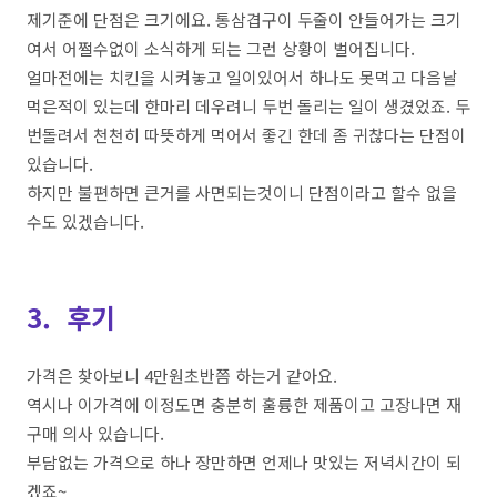
제기준에
단점은
크기에요
.
통삼겹구이
두줄이
안들어가는
크기
여서
어쩔수없이
소식하게
되는
그런
상황이
벌어집니다
.
얼마전에는
치킨을
시켜놓고
일이있어서
하나도
못먹고
다음날
먹은적이
있는데
한마리
데우려니
두번
돌리는
일이
생겼었죠
.
두
번돌려서
천천히
따뜻하게
먹어서
좋긴
한데
좀
귀찮다는
단점이
있습니다
.
하지만
불편하면
큰거를
사면되는것이니
단점이라고
할수
없을
수도
있겠습니다
.
3. 후기
가격은
찾아보니
4
만원초반쯤
하는거
같아요
.
역시나
이가격에
이정도면
충분히
훌륭한
제품이고
고장나면
재
구매
의사
있습니다
.
부담없는 가격으로 하나 장만하면 언제나 맛있는 저녁시간이 되
겠죠~