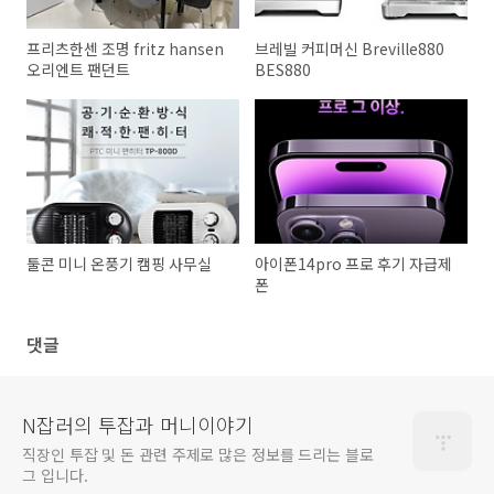
프리츠한센 조명 fritz hansen
브레빌 커피머신 Breville880
오리엔트 팬던트
BES880
툴콘 미니 온풍기 캠핑 사무실
아이폰14pro 프로 후기 자급제
폰
댓글
N잡러의 투잡과 머니이야기
직장인 투잡 및 돈 관련 주제로 많은 정보를 드리는 블로
그 입니다.