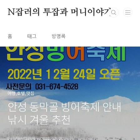
본문 바로가기
N잡러의 투잡과 머니이야기
홈
태그
방명록
여행,호텔,맛집
안성 동막골 빙어축제 안내
낚시 겨울 추천
by 나는N잡러야
2022. 12. 20.