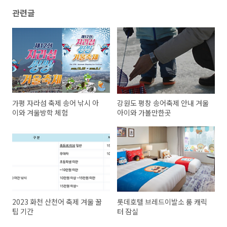
관련글
가평 자라섬 축제 송어 낚시 아
강원도 평창 송어축제 안내 겨울
이와 겨울방학 체험
아이와 가볼만한곳
2023 화천 산천어 축제 겨울 꿀
롯데호텔 브레드이발소 룸 캐릭
팁 기간
터 잠실