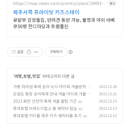
https://map.naver.com/p/entry/place/1849336
광고
457
제주서쪽 프라이빗 키즈스테이
귤밭뷰 감성돌집, 반려견 동반 가능, 불멍과 야외 바베
큐50평 잔디마당과 트램폴린
공감
구독하기
'
여행,호텔,맛집
' 카테고리의 다른 글
가평 자라섬 축제 송어 낚시 아이와 겨울방학 체
2022.12.26
험
강원도 평창 송어축제 안내 겨울 아이와 가볼만한
2022.12.21
(0)
곳
2023 화천 산천어 축제 겨울 꿀팁 기간
2022.12.15
(0)
(0)
롯데호텔 브레드이발소 룸 캐릭터 잠실
2022.12.13
(0)
롯데호텔 키티룸 제주 키즈 캐릭터룸 후기
2022.12.12
(0)