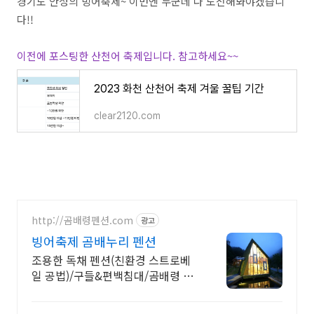
경기도 안성의 빙어축제~ 이번엔 두군데 다 도전해봐야겠습니
다!!
이전에 포스팅한 산천어 축제입니다. 참고하세요~~
2023 화천 산천어 축제 겨울 꿀팁 기간
clear2120.com
http://곰배령펜션.com
광고
빙어축제 곰배누리 펜션
조용한 독채 펜션(친환경 스트로베
일 공법)/구들&편백침대/곰배령 예
약