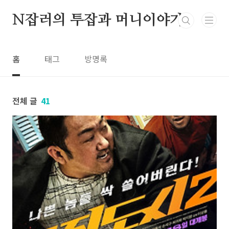
본문 바로가기
N잡러의 투잡과 머니이야기
홈
태그
방명록
전체 글
41