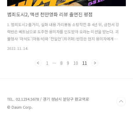
범죄도시2, 액션 천만영화 리뷰 출연진 평점
1. 범죄도시2 줄거리, 실화 내용 가리봉동 소탕작전 후 4년 뒤, 금천서 강
력반은 베트남으로 도주한 용의자를 인도받아 오라는 미션을 받는다. 괴
물형사 ‘마석도’(마동석)와 ‘전일만’(최귀화) 반장은 현지 용의자에게서
수상함을 느끼고, 그의 뒤에 무자비한 악행을 벌이는 ‘강해상’(손석구)이
2022. 11. 14.
있음을 알게 된다. ‘마석도’와 금천서 강력반은 한국과 베트남을 오가며
역대급 범죄를 저지르는 ‘강해상’을 본격적으로 쫓기 시작하는데... 나쁜
1
···
8
9
10
11
놈들 잡는 데 국경 없다! 통쾌하고 화끈한 범죄 소탕 작전이 다시 펼쳐진
다! 전작의 배경이었던 가리봉동 소탕 작전 이후 4년, 금천서 강력반은
베트남으로 도주한 용의자를 데려오라는 미션을 받는다. 용의자는 베트
남에서 무자비한 악행을 벌이고 있는 강해상(손석구 분). 그를 잡기..
TEL. 02.1234.5678 / 경기 성남시 분당구 판교역로
© Daum Corp.