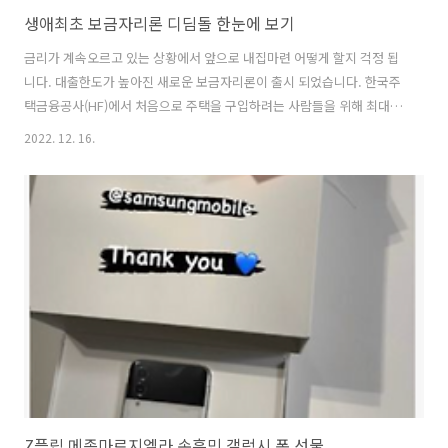
생애최초 보금자리론 디딤돌 한눈에 보기
금리가 계속오르고 있는 상황에서 앞으로 내집마련 어떻게 할지 걱정 됩
니다. 대출한도가 높아진 새로운 보금자리론이 출시 되었습니다. 한국주
택금융공사(HF)에서 처음으로 주택을 구입하려는 사람들을 위해 최대 4
억 2천만원까지 대출해주는 '생애최초 보금자리론'을 출시했어요! 1. 생
2022. 12. 16.
애최초 보금자리론은? - 지역·주택 유형에 따라 최대 80% - 지역, 주택
유형 상관 없음 - 대출한도 3억 6천만원 최대 4억 2천만원 - 시세 5억원
아파트를 생애 처음 주택 구입 시 기존 3억 5천만원 대출 (LTV 70% 적용)
▼ 생애최초 주택구입 보금자리론 4억원 대출 (LTV 80% 적용) 2. 생애최
초 보금자리론을 이용하려면? ① LTV 80%를 적용받으려면 주택금융공
사 ‘생애최초 특례구입자금 보증’ 을 이용해야 해..
Z플립 메종마르지엘라 손흥민 갤럭시 폰 선물