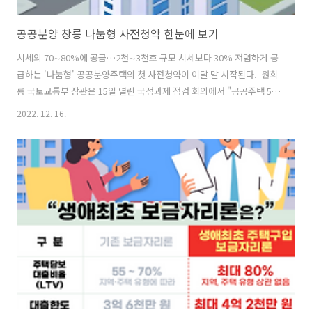
공공분양 창릉 나눔형 사전청약 한눈에 보기
시세의 70∼80%에 공급…2천∼3천호 규모​ 시세보다 30% 저렴하게 공
급하는 '나눔형' 공공분양주택의 첫 사전청약이 이달 말 시작된다. ​ 원희
룡 국토교통부 장관은 15일 열린 국정과제 점검 회의에서 "공공주택 50
만호를 시세의 70% 전후 가격에, 40년 전후의 장기 모기지로 공급해 무
2022. 12. 16.
주택 서민과 젊은 세대들이 내 집 마련을 포기하지 않도록 할 것"이라며
"이달 말 사전 청약을 받기 시작한다"고 밝혔다. ​ 앞서 정부는 나눔형·선
택형·일반형으로 유형을 나눈 공공분양주택 50만호 공급 계획을 밝혔
다. ​ 이달 마지막 주 사전청약을 받는 공공분양주택은 2천∼3천호 물량이
다. ​ 고양창릉, 양정역세권, 고덕 강일3단지, 남양주진접2가 그 대상이
다. ​ 이 중 규모가 1천세대 이상으로 가장 큰 고양창릉, ..