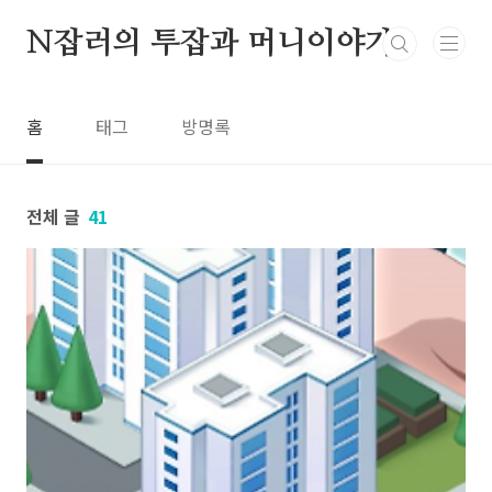
본문 바로가기
N잡러의 투잡과 머니이야기
홈
태그
방명록
전체 글
41